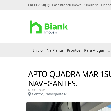
CRECI 7950J PJ
-
Cadastre seu Imóvel
-
Simule seu Finan
Início
Na Planta
Prontos
Para Alugar
I
APTO QUADRA MAR 1SU
NAVEGANTES.
(COD: 159084)
Centro, Navegantes/SC