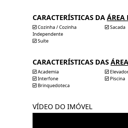
✔️
Salão de festas
CARACTERÍSTICAS DA
ÁREA 
Não perca a oportunidade de morar em um i
com todos os benefícios que você e sua fam
Cozinha / Cozinha
Sacada
Independente
Agende sua visita agora e venha conhecer
Suíte
CARACTERÍSTICAS DAS
ÁRE
Academia
Elevado
Interfone
Piscina
Brinquedoteca
VÍDEO DO IMÓVEL