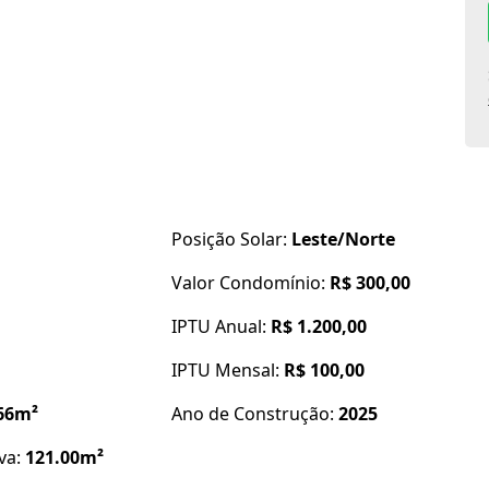
do fácil acesso à praia e ótima qualidade de vida!
pleta:
Posição Solar:
Leste/Norte
Valor Condomínio:
R$ 300,00
1
IPTU Anual:
R$ 1.200,00
IPTU Mensal:
R$ 100,00
ás
66m²
Ano de Construção:
2025
iva:
121.00m²