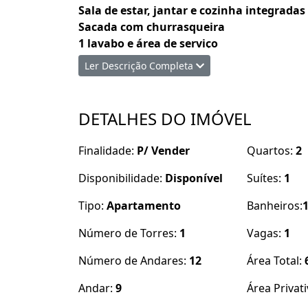
Sala de estar, jantar e cozinha integradas
Sacada com churrasqueira
1 lavabo e área de serviço
1 box de garagem privativo
(nº 21)
Ler Descrição Completa
A apenas
100 metros do mar
, proporcionan
O Edifício oferece uma infraestrutura com
DETALHES DO IMÓVEL
✔️
Academia
Finalidade:
P/ Vender
Quartos:
2
✔️
Brinquedoteca
✔️
Elevador
Disponibilidade:
Disponível
Suítes:
1
✔️
Espaço gourmet
Tipo:
Apartamento
Banheiros:
✔️
Hall de entrada decorado e mobiliado
✔️
Interfone
Número de Torres:
1
Vagas:
1
✔️
Internet
✔️
Medidores individuais de água, luz e g
Número de Andares:
12
Área Total:
✔️
Piscina
Andar:
9
Área Privat
✔️
Reaproveitamento de água
✔️
Rooftop