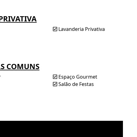
PRIVATIVA
móvel com excelente infraestrutura, perto do mar e
ília merecem!
Lavanderia Privativa
 o seu novo lar!
AS COMUNS
r
Espaço Gourmet
Salão de Festas