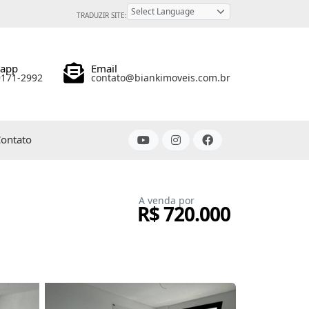
TRADUZIR SITE:
Powered by
sapp
Email
9171-2992
contato@biankimoveis.com.br
ontato
A venda por
R$ 720.000