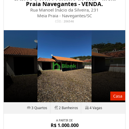
Praia Navegantes - VENDA.
Rua Manoel Inácio da Silveira, 231
Meia Praia - Navegantes/SC
CÓD.:
206546
Casa
3 Quartos
2 Banheiros
4 Vagas
A PARTIR DE
R$ 1.000.000