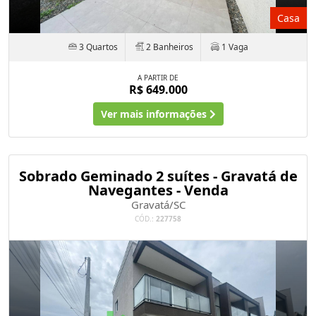
Casa
3 Quartos
2 Banheiros
1 Vaga
A PARTIR DE
R$ 649.000
Ver mais informações
Sobrado Geminado 2 suítes - Gravatá de
Navegantes - Venda
Gravatá/SC
CÓD.:
227758