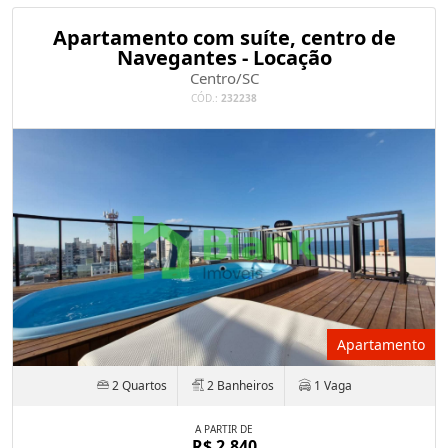
Apartamento com suíte, centro de
Navegantes - Locação
Centro/SC
CÓD.:
232238
Apartamento
2 Quartos
2 Banheiros
1 Vaga
A PARTIR DE
R$ 2.840